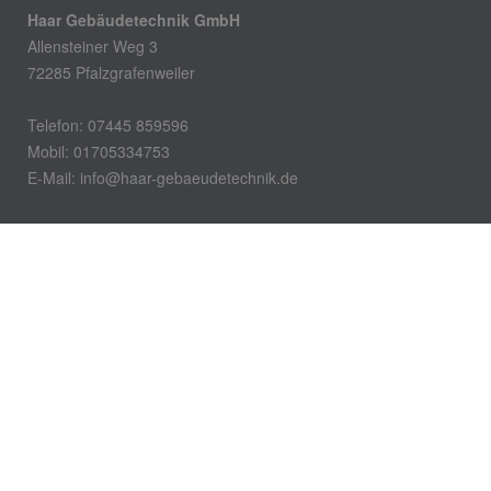
Haar Gebäudetechnik GmbH
Allensteiner Weg 3
72285 Pfalzgrafenweiler
Telefon: 07445 859596
Mobil: 01705334753
E-Mail:
info@haar-gebaeudetechnik.de
Öffnungszeiten
Montag – Freitag:
7:00 Uhr – 16:00 Uhr
Impressum