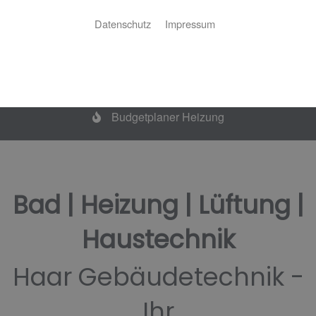
3D - Badplaner
Datenschutz
Impressum
Budgetplaner Bad
Budgetplaner Heizung
Bad | Heizung | Lüftung |
Haustechnik
Haar Gebäudetechnik -
Ihr